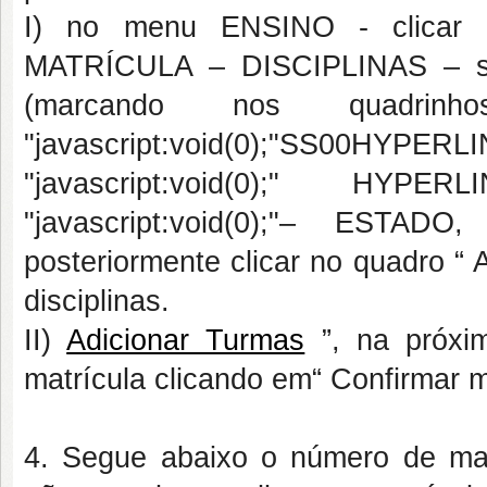
I) no menu ENSINO - clica
MATRÍCULA – DISCIPLINAS – sele
(marcando nos quadrinho
"javascript:void(0);"SS00HYPE
"javascript:void(0);" HYPER
"javascript:void(0);"– EST
posteriormente clicar no quadro “ 
disciplinas.
II)
Adicionar Turmas
”, na próxim
matrícula clicando em“ Confirmar m
4. Segue abaixo o número de mat