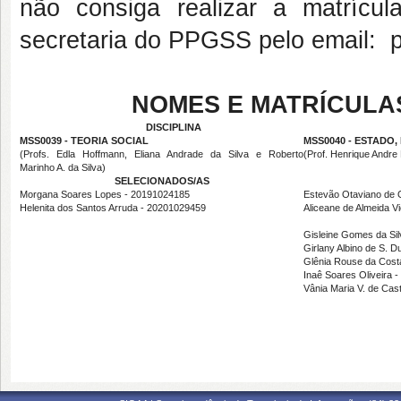
não consiga realizar a matrícu
secretaria do PPGSS pelo email: 
NOMES E MATRÍCULA
DISCIPLINA
MSS0039 - TEORIA SOCIAL
MSS0040 - ESTADO,
(Profs. Edla Hoffmann, Eliana Andrade da Silva e Roberto
(Prof. Henrique Andr
Marinho A. da Silva)
SELECIONADOS/AS
Morgana Soares Lopes - 20191024185
Estevão Otaviano de O
Helenita dos Santos Arruda - 20201029459
Aliceane de Almeida Vi
Gisleine Gomes da Sil
Girlany Albino de S. 
Glênia Rouse da Cost
Inaê Soares Oliveira 
Vânia Maria V. de Cas