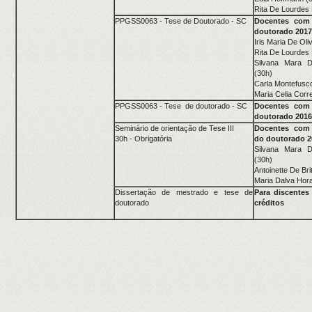
Rita De Lourdes
PPGSS0063 - Tese de Doutorado - SC
Docentes com 
doutorado 2017
Iris Maria De Oli
Rita De Lourdes
Silvana Mara 
(30h)
Carla Montefusco
Maria Celia Corre
PPGSS0063 - Tese de doutorado - SC
Docentes com 
doutorado 2016
Seminário de orientação de Tese III
Docentes com 
30h - Obrigatória
do doutorado 2
Silvana Mara 
(30h)
Antoinette De Br
Maria Dalva Hor
Dissertação de mestrado e tese de
Para discentes
doutorado
créditos