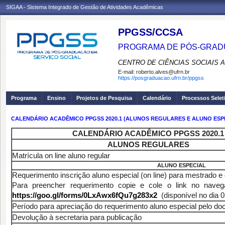
SIGAA - Sistema Integrado de Gestão de Atividades Acadêmicas
PPGSS/CCSA
PROGRAMA DE PÓS-GRADU
CENTRO DE CIÊNCIAS SOCIAIS 
E-mail:
roberto.alves@ufrn.br
https://posgraduacao.ufrn.br/ppgss
Programa
Ensino
Projetos de Pesquisa
Calendário
Processos Selet
CALENDÁRIO ACADÊMICO PPGSS 2020.1 (ALUNOS REGULARES E ALUNO ESP
CALENDÁRIO ACADÊMICO PPGSS 2020.1
ALUNOS REGULARES
Matrícula on line aluno regular
ALUNO ESPECIAL
Requerimento inscrição aluno especial (on line) para mestrado e
Para preencher requerimento copie e cole o link no navega
https://goo.gl/forms/0LxAwx6fQu7g283x2
(disponível no dia 0
Período para apreciação do requerimento aluno especial pelo do
Devolução à secretaria para publicação