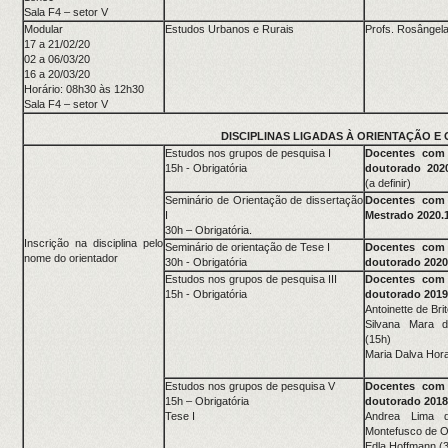
Sala F4 – setor V
Modular
Estudos Urbanos e Rurais
Profs. Rosângela
17 a 21/02/20
02 a 06/03/20
16 a 20/03/20
Horário: 08h30 às 12h30
Sala F4 – setor V
DISCIPLINAS LIGADAS À ORIENTAÇÃO E
Estudos nos grupos de pesquisa I
Docentes com 
15h - Obrigatória
doutorado 2020
(a definir)
Seminário de Orientação de dissertação
Docentes com 
I
Mestrado 2020.
30h – Obrigatória.
Inscrição na disciplina pelo
Seminário de orientação de Tese I
Docentes com 
nome do orientador
30h - Obrigatória
doutorado 202
Estudos nos grupos de pesquisa III
Docentes com 
15h - Obrigatória
doutorado 2019
Antoinette de Bri
Silvana Mara 
(15h)
Maria Dalva Hora
Estudos nos grupos de pesquisa V
Docentes com 
15h – Obrigatória
doutorado 2018
Tese I
Andrea Lima d
Montefusco de Ol
Edla Hoffmann (