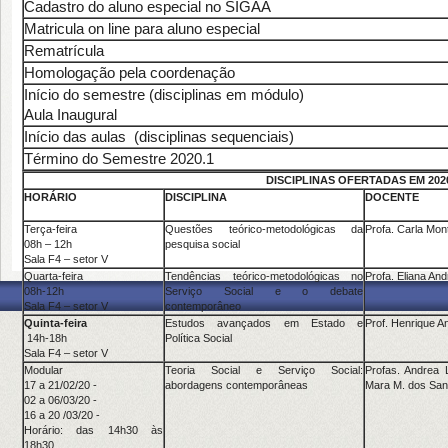
Cadastro do aluno especial no SIGAA
Matricula on line para aluno especial
Rematrícula
Homologação pela coordenação
Início do semestre (disciplinas em módulo)
Aula Inaugural
Início das aulas (disciplinas sequenciais)
Término do Semestre 2020.1
DISCIPLINAS OFERTADAS EM 202
HORÁRIO
DISCIPLINA
DOCENTE
Terça-feira
Questões teórico-metodológicas da
Profa. Carla Mon
08h – 12h
pesquisa social
Sala F4 – setor V
Quarta-feira
Tendências teórico-metodológicas no
Profa. Eliana And
08h-12h
Serviço Social e o debate
Sala F4 – setor V
contemporâneo
Quinta-feira
Estudos avançados em Estado e
Prof. Henrique A
14h-18h
Política Social
Sala F4 – setor V
Modular
Teoria Social e Serviço Social:
Profas. Andrea 
17 a 21/02/20 -
abordagens contemporâneas
Mara M. dos San
02 a 06/03/20 -
16 a 20 /03/20 -
Horário: das 14h30 às
18h30