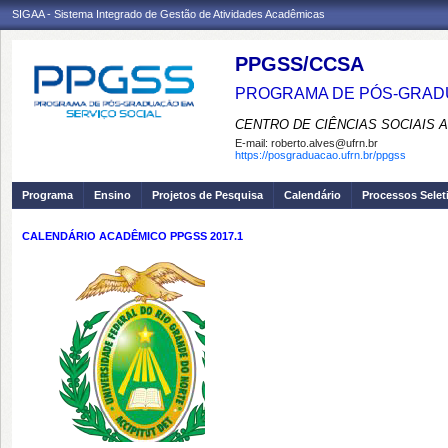
SIGAA - Sistema Integrado de Gestão de Atividades Acadêmicas
PPGSS/CCSA
PROGRAMA DE PÓS-GRADU
CENTRO DE CIÊNCIAS SOCIAIS 
E-mail:
roberto.alves@ufrn.br
https://posgraduacao.ufrn.br/ppgss
Programa
Ensino
Projetos de Pesquisa
Calendário
Processos Selet
CALENDÁRIO ACADÊMICO PPGSS 2017.1