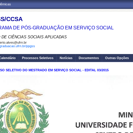
adêmicas
S/CCSA
AMA DE PÓS-GRADUAÇÃO EM SERVIÇO SOCIAL
 DE CIÊNCIAS SOCIAIS APLICADAS
erto.alves@ufrn.br
sgraduacao.ufrn.br/ppgss
Calendário
Processos Seletivos
Notícias
Documentos
Outras Opções
O SELETIVO DO MESTRADO EM SERVIÇO SOCIAL - EDITAL 03/2015