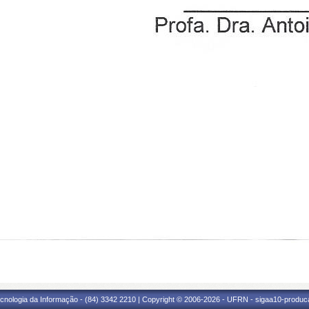
cnologia da Informação - (84) 3342 2210 | Copyright © 2006-2026 - UFRN - sigaa10-produca