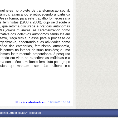
ulheres no projeto de transformação social.
âmica, avançando e retrocedendo a partir da
Dessa forma, para este trabalho foi necessária
 feministas (1980 a 2000), cujo se discute a
l, que retoma discursos e práticas autônomas
as jovens mulheres
, as caracterizando como
nizativa dos coletivos autônomos feminista em
exo, “raça”/etnia, classe para o processo de
rganizativa, encerrando suas atividades como
ráfica das categorias, feminismo, autonomia,
ticipantes no interior de suas reuniões; e uma
desses instrumentais proporcionou à pesquisa
endo em vista as experiências múltiplas e a
ma consciência militante feminista pelo grupo
árquicas que marcam o sexo das mulheres e o
Notícia cadastrada em:
11/05/2015 10:14
o.info.ufrn.br.sigaa04-producao