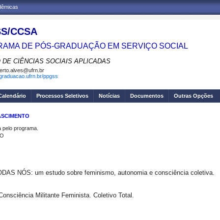
adêmicas
S/CCSA
AMA DE PÓS-GRADUAÇÃO EM SERVIÇO SOCIAL
 DE CIÊNCIAS SOCIAIS APLICADAS
erto.alves@ufrn.br
sgraduacao.ufrn.br/ppgss
Calendário
Processos Seletivos
Notícias
Documentos
Outras Opções
NASCIMENTO
pelo programa.
TO
 NÓS: um estudo sobre feminismo, autonomia e consciência coletiva.
nsciência Militante Feminista. Coletivo Total.