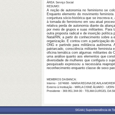
ÁREA: Serviço Social
RESUMO:
A noção de autonomia no feminismo se coloc
Enquanto elemento do movimento feminista –
conjuntura sócio-histórica que se inscreva e,
à tomada do feminismo em seu atual processo
relativa perda de autonomia diante da alian
por meio de grupos e suas militantes. Para
outra proposta radical e de inserção polític
Natal/RN, a partir do conhecimento sobre a 
organização. E contou com a participação do
ONG e partindo para militância autônoma. A 
patriarcado, consciência militante feminista 
oficina temática com algumas militantes do 
uma análise quanto aos elementos que const
diversidade de mulheres que configura o suje
pesquisado expressou a necessária reapropr
reconhecimento enquanto classe de sexo para
MEMBROS DA BANCA:
Interno - 1674668 - MARIA REGINA DE AVILA MOREI
Externo à Instituição - MIRLA CISNE ÁLVARO - UERN
Presidente - 369.951.344-00 - TELMA GURGEL DA SI
SIGAA | Superintendência de Te