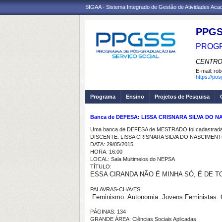
SIGAA - Sistema Integrado de Gestão de Atividades Ac
PPGS
PROGR
CENTRO
E-mail:
rob
https://po
Programa
Ensino
Projetos de Pesquisa
Banca de DEFESA: LISSA CRISNARA SILVA DO 
Uma banca de DEFESA de MESTRADO foi cadastrada 
DISCENTE: LISSA CRISNARA SILVA DO NASCIMEN
DATA: 29/05/2015
HORA: 16:00
LOCAL: Sala Multimeios do NEPSA
TÍTULO:
ESSA CIRANDA NÃO É MINHA SÓ, É DE TODAS
PALAVRAS-CHAVES:
Feminismo. Autonomia. Jovens Feministas. Co
PÁGINAS: 134
GRANDE ÁREA: Ciências Sociais Aplicadas