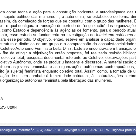
a como teoria e ação para a construção horizontal e autodesignada das m
 sujeito político das mulheres –, a autonomia, se estabelece de forma din
 assim, da correlação de forças que se constitui com o grupo das mulheres. 
, o qual configura a transição do período de “onguização” das organizações
ça como Estado e dependência às agências de fomento, para o período atua
 tanto, esse estudo se fundamenta na investigação do
feminismo autônomo d
a para esse período. O objetivo, então, esteve em analisar a capacidade orga
estrutura e dinâmica de um grupo e a compreensão da consubstancialidade s
 Coletivo Autônomo Feminista Leila Diniz. Este se encontrava em transição o
fim de atingir a objetivação então proposta, foi realizada revisão bibliog
e coletivo total; pesquisa documental referente ao Coletivo; observações par
Coletivo Autônomo, onde se produziu imagens e discursos. A materialização 
ituem as jovens feministas e as organizações autônomas contemporâneas, t
ito [a sujeita] feminista enquanto coletivo total. Assim como, a tomada de u
iação de si, em combate à feminilidade patriarcal, às naturalizações hier
 organização autônoma feminista pela libertação das mulheres.
RA
LVA - UERN
cnologia da Informação - (84) 3342 2210 | Copyright © 2006-2026 - UFRN - sigaa04-produca