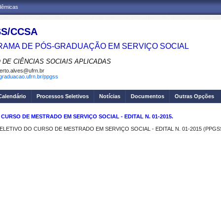
adêmicas
S/CCSA
AMA DE PÓS-GRADUAÇÃO EM SERVIÇO SOCIAL
 DE CIÊNCIAS SOCIAIS APLICADAS
erto.alves@ufrn.br
sgraduacao.ufrn.br/ppgss
Calendário
Processos Seletivos
Notícias
Documentos
Outras Opções
URSO DE MESTRADO EM SERVIÇO SOCIAL - EDITAL N. 01-2015.
ETIVO DO CURSO DE MESTRADO EM SERVIÇO SOCIAL - EDITAL N. 01-2015 (PPGSS