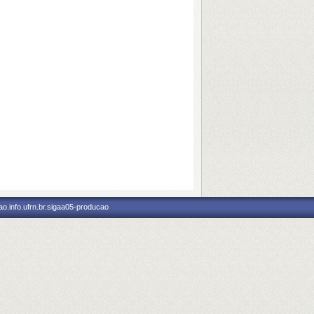
o.info.ufrn.br.sigaa05-producao