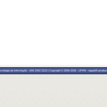
cnologia da Informação - (84) 3342 2210 | Copyright © 2006-2026 - UFRN - sigaa05-produca