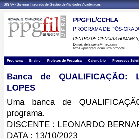
SIGAA - Sistema Integrado de Gestão de Atividades Acadêmicas
PPGFIL/CCHLA
PROGRAMA DE PÓS-GRADU
CENTRO DE CIÊNCIAS HUMANAS,
E-mail:
dela.savia@mac.com
https://posgraduacao.ufrn.br/ppgfil
Programa
Ensino
Projetos de Pesquisa
Calendário
Processos Selet
Banca de QUALIFICAÇÃO:
LOPES
Uma banca de QUALIFICAÇÃO
programa.
DISCENTE : LEONARDO BERNA
DATA : 13/10/2023