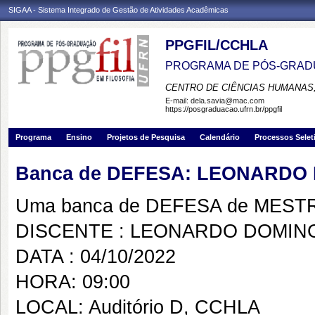
SIGAA - Sistema Integrado de Gestão de Atividades Acadêmicas
PPGFIL/CCHLA
PROGRAMA DE PÓS-GRADU
CENTRO DE CIÊNCIAS HUMANAS,
E-mail:
dela.savia@mac.com
https://posgraduacao.ufrn.br/ppgfil
Programa
Ensino
Projetos de Pesquisa
Calendário
Processos Selet
Banca de DEFESA: LEONARDO
Uma banca de DEFESA de MESTRAD
DISCENTE : LEONARDO DOMING
DATA : 04/10/2022
HORA: 09:00
LOCAL: Auditório D, CCHLA