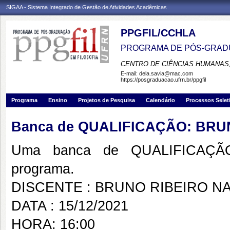
SIGAA - Sistema Integrado de Gestão de Atividades Acadêmicas
PPGFIL/CCHLA
PROGRAMA DE PÓS-GRADU
CENTRO DE CIÊNCIAS HUMANAS,
E-mail:
dela.savia@mac.com
https://posgraduacao.ufrn.br/ppgfil
Programa
Ensino
Projetos de Pesquisa
Calendário
Processos Selet
Banca de QUALIFICAÇÃO: BR
Uma banca de QUALIFICAÇÃO
programa.
DISCENTE : BRUNO RIBEIRO N
DATA : 15/12/2021
HORA: 16:00