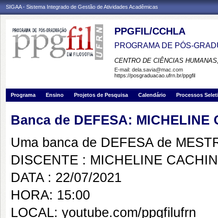
SIGAA - Sistema Integrado de Gestão de Atividades Acadêmicas
PPGFIL/CCHLA
PROGRAMA DE PÓS-GRADU
CENTRO DE CIÊNCIAS HUMANAS,
E-mail:
dela.savia@mac.com
https://posgraduacao.ufrn.br/ppgfil
Programa
Ensino
Projetos de Pesquisa
Calendário
Processos Selet
Banca de DEFESA: MICHELINE
Uma banca de DEFESA de MESTRAD
DISCENTE : MICHELINE CACHI
DATA : 22/07/2021
HORA: 15:00
LOCAL: youtube.com/ppgfilufrn