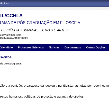
adêmicas
IL/CCHLA
AMA DE PÓS-GRADUAÇÃO EM FILOSOFIA
 DE CIÊNCIAS HUMANAS, LETRAS E ARTES
la.savia@mac.com
graduacao.ufrn.br/ppgfil
Calendário
Processos Seletivos
Notícias
Documentos
Outras Opções
 SANTOS
a pelo programa.
ão e a punição: o paradoxo da ideologia punitivista nas lutas por reconhecim
direitos humanos; políticas de proteção e garantia de direitos