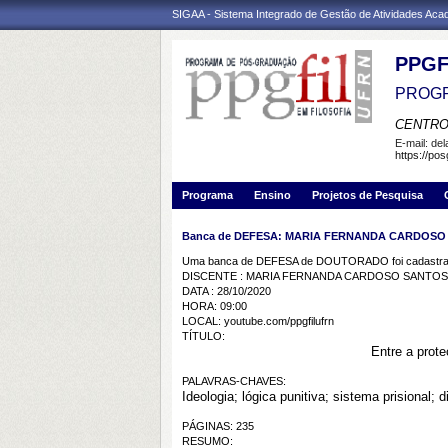
SIGAA - Sistema Integrado de Gestão de Atividades Ac
PPGF
PROGR
CENTRO
E-mail:
de
https://pos
Programa
Ensino
Projetos de Pesquisa
Banca de DEFESA: MARIA FERNANDA CARDOSO
Uma banca de DEFESA de DOUTORADO foi cadastrad
DISCENTE : MARIA FERNANDA CARDOSO SANTOS
DATA : 28/10/2020
HORA: 09:00
LOCAL: youtube.com/ppgfilufrn
TÍTULO:
Entre a proteç
PALAVRAS-CHAVES:
Ideologia; lógica punitiva; sistema prisional; 
PÁGINAS: 235
RESUMO: