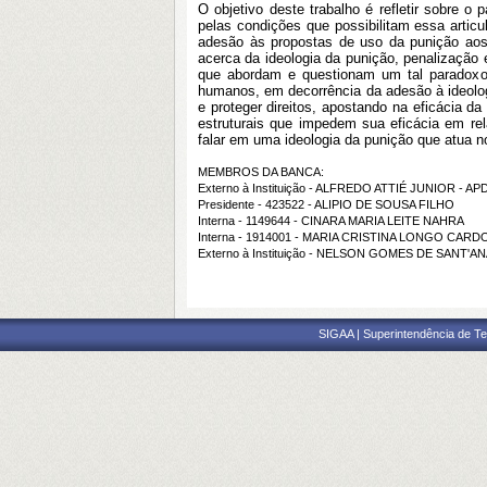
O objetivo deste trabalho é refletir sobre
o p
pelas condições que possibilitam essa articul
adesão às propostas de uso da punição aos 
acerca da ideologia da punição, penalização e
que abordam e questionam um tal paradoxo.
humanos, em decorrência da adesão à ideolog
e proteger direitos, apostando na eficácia 
estruturais que impedem sua eficácia em re
falar em uma ideologia da punição que atua n
MEMBROS DA BANCA:
Externo à Instituição - ALFREDO ATTIÉ JUNIOR - AP
Presidente - 423522 - ALIPIO DE SOUSA FILHO
Interna - 1149644 - CINARA MARIA LEITE NAHRA
Interna - 1914001 - MARIA CRISTINA LONGO CARD
Externo à Instituição - NELSON GOMES DE SANT'AN
SIGAA | Superintendência de Te