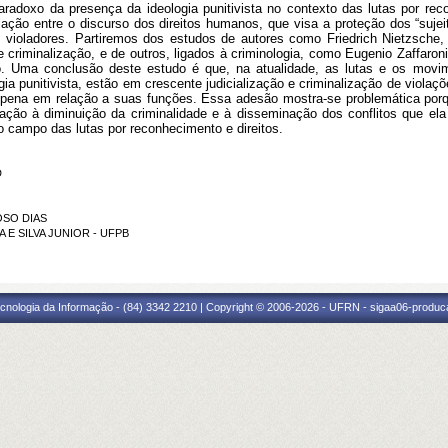
aradoxo da presença da ideologia punitivista no contexto das lutas por re
ação entre o discurso dos direitos humanos, que visa a proteção dos “sujeitos
violadores. Partiremos dos estudos de autores como Friedrich Nietzsche, 
 criminalização, e de outros, ligados à criminologia, como Eugenio Zaffaroni
 Uma conclusão deste estudo é que, na atualidade, as lutas e os movime
ia punitivista, estão em crescente judicialização e criminalização de viol
da pena em relação a suas funções. Essa adesão mostra-se problemática porq
lação à diminuição da criminalidade e à disseminação dos conflitos que el
o campo das lutas por reconhecimento e direitos.
D
OSO DIAS
A E SILVA JUNIOR - UFPB
cnologia da Informação - (84) 3342 2210 | Copyright © 2006-2026 - UFRN - sigaa06-produca