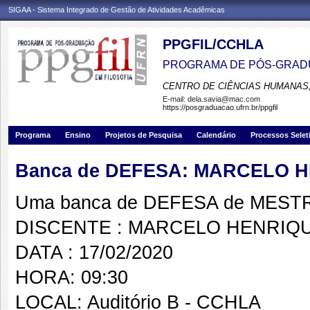
SIGAA - Sistema Integrado de Gestão de Atividades Acadêmicas
PPGFIL/CCHLA
PROGRAMA DE PÓS-GRADU
CENTRO DE CIÊNCIAS HUMANAS,
E-mail:
dela.savia@mac.com
https://posgraduacao.ufrn.br/ppgfil
Programa
Ensino
Projetos de Pesquisa
Calendário
Processos Selet
Banca de DEFESA: MARCELO 
Uma banca de DEFESA de MESTRAD
DISCENTE : MARCELO HENRIQ
DATA : 17/02/2020
HORA: 09:30
LOCAL: Auditório B - CCHLA