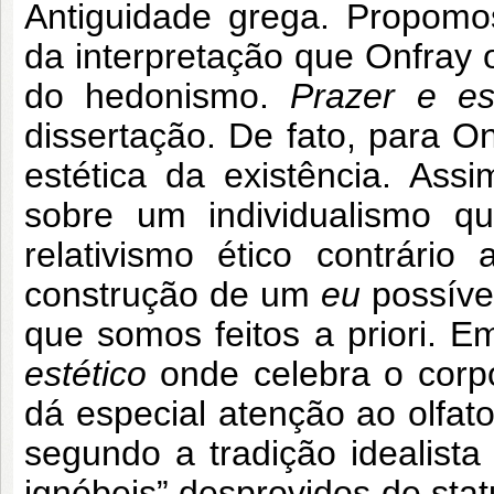
Antiguidade grega. Propom
da interpretação que Onfray 
do hedonismo.
Prazer e est
dissertação. De fato, para O
estética da existência. Ass
sobre um individualismo 
relativismo ético contrári
construção de um
eu
possíve
que somos feitos a priori. 
estético
onde celebra o corpo
dá especial atenção ao olfato
segundo a tradição idealista
ignóbeis” desprovidos de stat