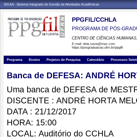
SIGAA - Sistema Integrado de Gestão de Atividades Acadêmicas
PPGFIL/CCHLA
PROGRAMA DE PÓS-GRADU
CENTRO DE CIÊNCIAS HUMANAS,
E-mail:
dela.savia@mac.com
https://posgraduacao.ufrn.br/ppgfil
Programa
Ensino
Projetos de Pesquisa
Calendário
Processos Selet
Banca de DEFESA: ANDRÉ HO
Uma banca de DEFESA de MESTRAD
DISCENTE : ANDRÉ HORTA ME
DATA : 21/12/2017
HORA: 15:00
LOCAL: Auditório do CCHLA