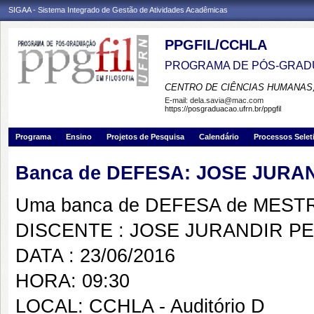
SIGAA - Sistema Integrado de Gestão de Atividades Acadêmicas
PPGFIL/CCHLA
PROGRAMA DE PÓS-GRADU
CENTRO DE CIÊNCIAS HUMANAS,
E-mail:
dela.savia@mac.com
https://posgraduacao.ufrn.br/ppgfil
Programa
Ensino
Projetos de Pesquisa
Calendário
Processos Selet
Banca de DEFESA: JOSE JURA
Uma banca de DEFESA de MESTRAD
DISCENTE : JOSE JURANDIR P
DATA : 23/06/2016
HORA: 09:30
LOCAL: CCHLA - Auditório D