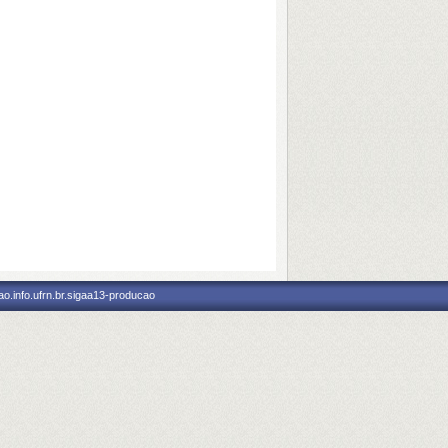
o.info.ufrn.br.sigaa13-producao