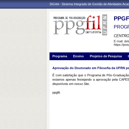
SIGAA - Sistema Integrado de Gestão de Atividades Ac
PPGF
PROGR
CENTRO
E-mail:
de
https://pos
Programa
Ensino
Projetos de Pesquisa
Aprovação do Doutorado em Filosofia da UFRN p
É com satisfação que o Programa de Pós-Graduação em
estamos apenas festejando a aprovação pela CAPES 
disponíveis em nosso Site.
ppgfil.