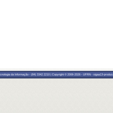
cnologia da Informação - (84) 3342 2210 | Copyright © 2006-2026 - UFRN - sigaa13-produca