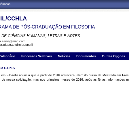
adêmicas
IL/CCHLA
AMA DE PÓS-GRADUAÇÃO EM FILOSOFIA
 DE CIÊNCIAS HUMANAS, LETRAS E ARTES
la.savia@mac.com
graduacao.ufrn.br/ppgfil
Calendário
Processos Seletivos
Notícias
Documentos
Outras Opções
ela CAPES
 Filosofia anuncia que a partir de 2016 oferecerá, além do curso de Mestrado em Filoso
de nossa solicitação, mas nos primeiros meses de 2016, após as férias, informações ma