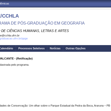
adêmicas
/CCHLA
AMA DE PÓS-GRADUAÇÃO EM GEOGRAFIA
 DE CIÊNCIAS HUMANAS, LETRAS E ARTES
e@cchla.ufrn.br
sgraduacao.ufrn.br/ppge
Calendário
Processos Seletivos
Notícias
Outras Opções
LCANTE - (Retificação)
strada pelo programa.
idades de Conservação: Um olhar sobre o Parque Estadual da Pedra da Boca, Araruna – PB