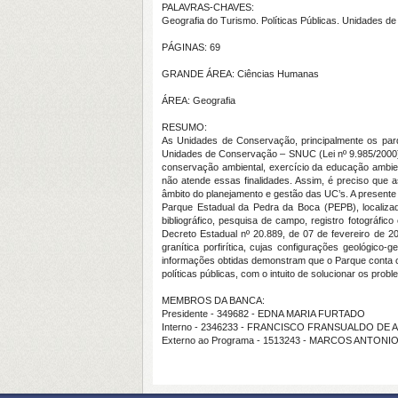
PALAVRAS-CHAVES:
Geografia do Turismo. Políticas Públicas. Unidades d
PÁGINAS: 69
GRANDE ÁREA: Ciências Humanas
ÁREA: Geografia
RESUMO:
As Unidades de Conservação, principalmente os parqu
Unidades de Conservação – SNUC (Lei nº 9.985/2000) c
conservação ambiental, exercício da educação ambient
não atende essas finalidades. Assim, é preciso que a
âmbito do planejamento e gestão das UC’s. A presente 
Parque Estadual da Pedra da Boca (PEPB), localizad
bibliográfico, pesquisa de campo, registro fotográfi
Decreto Estadual nº 20.889, de 07 de fevereiro de 20
granítica porfirítica, cujas configurações geológic
informações obtidas demonstram que o Parque conta co
políticas públicas, com o intuito de solucionar os probl
MEMBROS DA BANCA:
Presidente - 349682 - EDNA MARIA FURTADO
Interno - 2346233 - FRANCISCO FRANSUALDO DE
Externo ao Programa - 1513243 - MARCOS ANTON