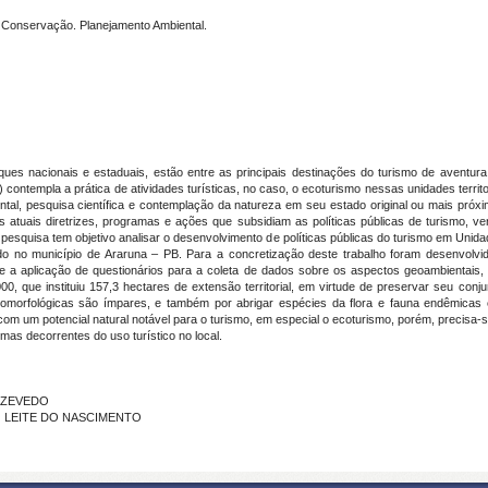
e Conservação. Planejamento Ambiental.
es nacionais e estaduais, estão entre as principais destinações do turismo de aventur
ontempla a prática de atividades turísticas, no caso, o ecoturismo nessas unidades territ
al, pesquisa científica e contemplação da natureza em seu estado original ou mais próximo
s atuais diretrizes, programas e ações que subsidiam as políticas públicas de turismo, ve
pesquisa tem objetivo analisar o desenvolvimento de políticas públicas do turismo em Unida
o no município de Araruna – PB. Para a concretização deste trabalho foram desenvolvi
co e a aplicação de questionários para a coleta de dados sobre os aspectos geoambientais,
00, que instituiu 157,3 hectares de extensão territorial, em virtude de preservar seu co
o-geomorfológicas são ímpares, e também por abrigar espécies da flora e fauna endêmica
m um potencial natural notável para o turismo, em especial o ecoturismo, porém, precisa-
emas decorrentes do uso turístico no local.
 AZEVEDO
IO LEITE DO NASCIMENTO