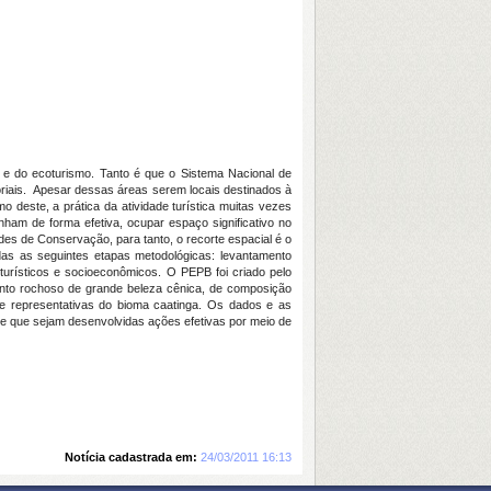
a e do ecoturismo. Tanto é que o Sistema Nacional de
oriais. Apesar dessas áreas serem locais destinados à
 deste, a prática da atividade turística muitas vezes
nham de forma efetiva, ocupar espaço significativo no
des de Conservação, para tanto, o recorte espacial é o
das as seguintes etapas metodológicas: levantamento
 turísticos e socioeconômicos. O PEPB foi criado pelo
njunto rochoso de grande beleza cênica, de composição
s e representativas do bioma caatinga. Os dados e as
se que sejam desenvolvidas ações efetivas por meio de
Notícia cadastrada em:
24/03/2011 16:13