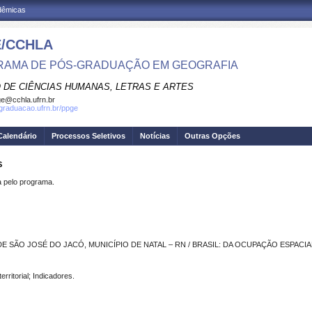
adêmicas
/CCHLA
AMA DE PÓS-GRADUAÇÃO EM GEOGRAFIA
 DE CIÊNCIAS HUMANAS, LETRAS E ARTES
e@cchla.ufrn.br
sgraduacao.ufrn.br/ppge
Calendário
Processos Seletivos
Notícias
Outras Opções
S
pelo programa.
SÃO JOSÉ DO JACÓ, MUNICÍPIO DE NATAL – RN / BRASIL: DA OCUPAÇÃO ESPACI
ritorial; Indicadores.