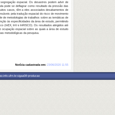
a segregação espacial. Os desastres podem advir de
nda pode se deflagrar como resultado da pressão das
uitos casos, têm a eles associados desabamentos de
onsáveis pela tradução espacial do risco de movimento
e de metodologias de trabalhos sobre as temáticas de
enção às especificidades da área de estudo, permitindo
sco (InEX, InV e InRISCO). Os resultados atingidos até
 ocupação espacial sobre as quais a área de estudo
pas metodológicas da pesquisa.
Notícia cadastrada em:
23/06/2020 11:55
o.info.ufrn.br.sigaa08-producao