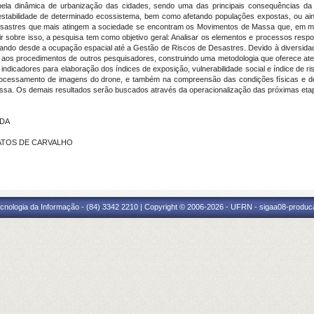
 pela dinâmica de urbanização das cidades, sendo uma das principais consequências d
estabilidade de determinado ecossistema, bem como afetando populações expostas, ou ai
 desastres que mais atingem a sociedade se encontram os Movimentos de Massa que, em m
ir sobre isso, a pesquisa tem como objetivo geral: Analisar os elementos e processos resp
do desde a ocupação espacial até a Gestão de Riscos de Desastres. Devido à diversidad
ões aos procedimentos de outros pesquisadores, construindo uma metodologia que oferece at
indicadores para elaboração dos índices de exposição, vulnerabilidade social e índice de ri
rocessamento de imagens do drone, e também na compreensão das condições físicas e de
massa. Os demais resultados serão buscados através da operacionalização das próximas eta
IDA
 MATOS DE CARVALHO
cnologia da Informação - (84) 3342 2210 | Copyright © 2006-2026 - UFRN - sigaa08-produca