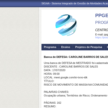
SIGAA - Sistema Integrado de Gestão de Atividades Ac
PPGE
PROGR
CENTRO
E-mail:
ppg
https://po
Programa
Ensino
Projetos de Pesquisa
Banca de DEFESA: CAROLINE BARROS DE SALE
Uma banca de DEFESA de MESTRADO foi cadastrada 
DISCENTE : CAROLINE BARROS DE SALES
DATA : 17/07/2020
HORA: 09:00
LOCAL: meet.google.com/ixi-txno-idk
TÍTULO:
RISCO DE MOVIMENTO DE MASSA NA COMUNIDADE 
PALAVRAS-CHAVES:
Ocupação urbana; Territórios de Risco; Ordenamento ter
PÁGINAS: 162
RESUMO: