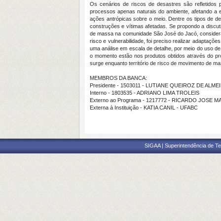
Os cenários de riscos de desastres são refletidos
processos apenas naturais do ambiente, afetando a 
ações antrópicas sobre o meio. Dentre os tipos de
construções e vítimas afetadas. Se propondo a discut
de massa na comunidade São José do Jacó, consideran
risco e vulnerabilidade, foi preciso realizar adaptaç
uma análise em escala de detalhe, por meio do uso de 
o momento estão nos produtos obtidos através do p
surge enquanto território de risco de movimento de 
MEMBROS DA BANCA:
Presidente - 1503011 - LUTIANE QUEIROZ DE ALME
Interno - 1803535 - ADRIANO LIMA TROLEIS
Externo ao Programa - 1217772 - RICARDO JOSE
Externa à Instituição - KATIA CANIL - UFABC
SIGAA | Superintendência de Te