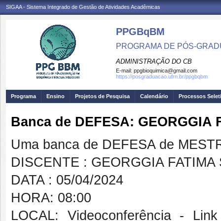
SIGAA - Sistema Integrado de Gestão de Atividades Acadêmicas
PPGBqBM
PROGRAMA DE PÓS-GRADU
ADMINISTRAÇÃO DO CB
E-mail:
ppgbioquimica@gmail.com
https://posgraduacao.ufrn.br/ppgbqbm
Programa
Ensino
Projetos de Pesquisa
Calendário
Processos Selet
Banca de DEFESA: GEORGGIA 
Uma banca de DEFESA de MESTRAD
DISCENTE : GEORGGIA FATIMA 
DATA : 05/04/2024
HORA: 08:00
LOCAL: Videoconferência - Link 