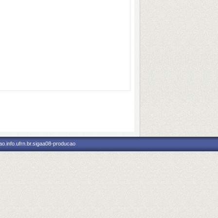
o.info.ufrn.br.sigaa08-producao