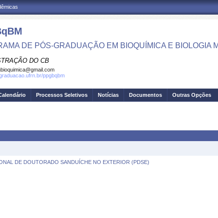
adêmicas
BqBM
AMA DE PÓS-GRADUAÇÃO EM BIOQUÍMICA E BIOLOGIA
STRAÇÃO DO CB
bioquimica@gmail.com
sgraduacao.ufrn.br/ppgbqbm
Calendário
Processos Seletivos
Notícias
Documentos
Outras Opções
UCIONAL DE DOUTORADO SANDUÍCHE NO EXTERIOR (PDSE)