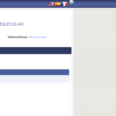
 MOLECULAR
Telefone/Ramal:
Não informado