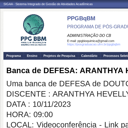
SIGAA - Sistema Integrado de Gestão de Atividades Acadêmicas
PPGBqBM
PROGRAMA DE PÓS-GRADU
ADMINISTRAÇÃO DO CB
E-mail:
ppgbioquimica@gmail.com
https://posgraduacao.ufrn.br/ppgbqbm
Programa
Ensino
Projetos de Pesquisa
Calendário
Processos Selet
Banca de DEFESA: ARANTHYA 
Uma banca de DEFESA de DOUTOR
DISCENTE : ARANTHYA HEVELL
DATA : 10/11/2023
HORA: 09:00
LOCAL: Videoconferência - Link pa