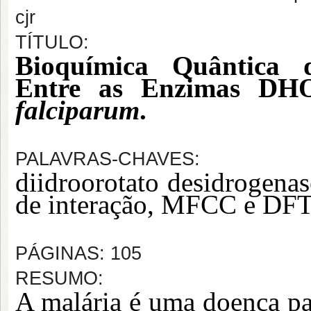
cjr
TÍTULO:
Bioquímica Quântica d
Entre as Enzimas D
falciparum
.
PALAVRAS-CHAVES:
diidroorotato desidrogenas
de interação, MFCC e DFT
PÁGINAS: 105
RESUMO:
A malária é uma doença par