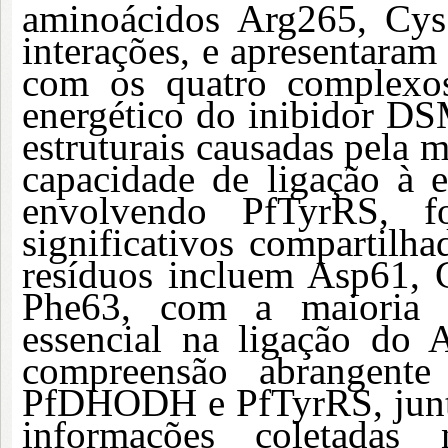
aminoácidos Arg265, Cys
interações, e apresentaram 
com os quatro complexos
energético do inibidor DSM
estruturais causadas pela
capacidade de ligação à e
envolvendo PfTyrRS, fo
significativos compartilha
resíduos incluem Asp61,
Phe63, com a maioria 
essencial na ligação do 
compreensão abrangente
PfDHODH e PfTyrRS, junta
informações coletadas