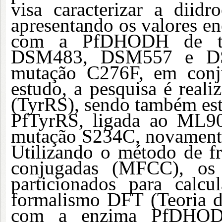
visa caracterizar a diid
apresentando os valores e
com a PfDHODH de tip
DSM483, DSM557 e D
mutação C276F, em con
estudo, a pesquisa é reali
(TyrRS), sendo também est
PfTyrRS, ligada ao ML9
mutação S234C, novament
Utilizando o método de f
conjugadas (MFCC), os 
particionados para calcu
formalismo DFT (Teoria d
com a enzima PfDHODH