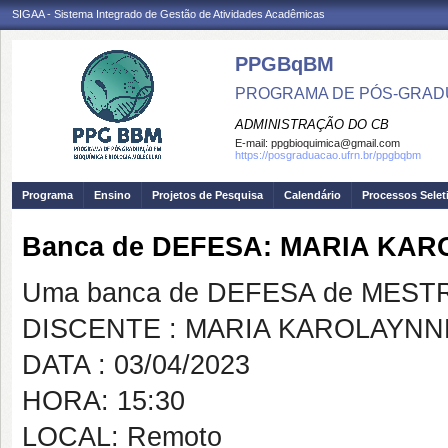
SIGAA - Sistema Integrado de Gestão de Atividades Acadêmicas
PPGBqBM
PROGRAMA DE PÓS-GRADU
ADMINISTRAÇÃO DO CB
E-mail:
ppgbioquimica@gmail.com
https://posgraduacao.ufrn.br/ppgbqbm
Programa
Ensino
Projetos de Pesquisa
Calendário
Processos Selet
Banca de DEFESA: MARIA KAR
Uma banca de DEFESA de MESTRAD
DISCENTE : MARIA KAROLAYNNE
DATA : 03/04/2023
HORA: 15:30
LOCAL: Remoto