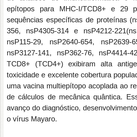
epítopos para MHC-I/TCD8+ e 29 p
sequências específicas de proteínas 
356, nsP4305-314 e nsP4212-221(ns
nsP115-29, nsP2640-654, nsP2639-6
nsP3127-141, nsP362-76, nsP4414-4
TCD8+ (TCD4+) exibiram alta antigen
toxicidade e excelente cobertura popul
uma vacina multiepítopo acoplada ao r
de cálculos de mecânica quântica. Es
avanço do diagnóstico, desenvolvimento
o vírus Mayaro.