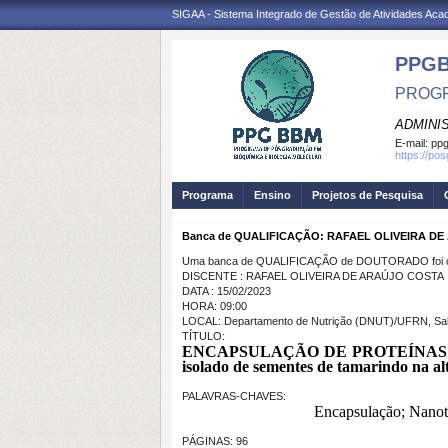
SIGAA - Sistema Integrado de Gestão de Atividades Ac
PPG
PROGR
ADMINI
E-mail:
ppg
https://po
Programa
Ensino
Projetos de Pesquisa
Banca de QUALIFICAÇÃO: RAFAEL OLIVEIRA D
Uma banca de QUALIFICAÇÃO de DOUTORADO foi ca
DISCENTE : RAFAEL OLIVEIRA DE ARAÚJO COSTA
DATA : 15/02/2023
HORA: 09:00
LOCAL: Departamento de Nutrição (DNUT)/UFRN, Sal
TÍTULO:
ENCAPSULAÇÃO DE PROTEÍNAS E PE
isolado de sementes de tamarindo na al
PALAVRAS-CHAVES:
Encapsulação; Nanote
PÁGINAS: 96