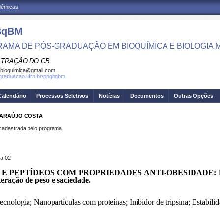
adêmicas
BqBM
AMA DE PÓS-GRADUAÇÃO EM BIOQUÍMICA E BIOLOGIA
STRAÇÃO DO CB
bioquimica@gmail.com
sgraduacao.ufrn.br/ppgbqbm
Calendário
Processos Seletivos
Notícias
Documentos
Outras Opções
E ARAÚJO COSTA
dastrada pelo programa.
a 02
PTÍDEOS COM PROPRIEDADES ANTI-OBESIDADE: Estudo do
teração de peso e saciedade.
cnologia; Nanopartículas com proteínas; Inibidor de tripsina; Estabil