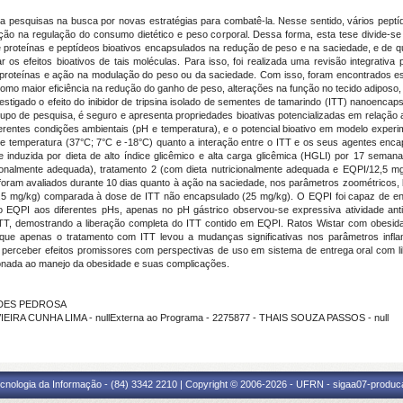
a pesquisas na busca por novas estratégias para combatê-la. Nesse sentido, vários peptíd
o na regulação do consumo dietético e peso corporal. Dessa forma, esta tese divide-se 
 de proteínas e peptídeos bioativos encapsulados na redução de peso e na saciedade, e de q
 os efeitos bioativos de tais moléculas. Para isso, foi realizada uma revisão integrati
 proteínas e ação na modulação do peso ou da saciedade. Com isso, foram encontrados e
 como maior eficiência na redução do ganho de peso, alterações na função no tecido adipos
vestigado o efeito do inibidor de tripsina isolado de sementes de tamarindo (ITT) nanoencap
upo de pesquisa, é seguro e apresenta propriedades bioativas potencializadas em relação a
rentes condições ambientais (pH e temperatura), e o potencial bioativo em modelo experim
 e temperatura (37°C; 7°C e -18°C) quanto a interação entre o ITT e os seus agentes encaps
e induzida por dieta de alto índice glicêmico e alta carga glicêmica (HGLI) por 17 seman
cionalmente adequada), tratamento 2 (com dieta nutricionalmente adequada e EQPI/12,5 m
foram avaliados durante 10 dias quanto à ação na saciedade, nos parâmetros zoométricos, 
 mg/kg) comparada à dose de ITT não encapsulado (25 mg/kg). O EQPI foi capaz de envol
o EQPI aos diferentes pHs, apenas no pH gástrico observou-se expressiva atividade anti
ao ITT, demostrando a liberação completa do ITT contido em EQPI. Ratos Wistar com obesid
que apenas o tratamento com ITT levou a mudanças significativas nos parâmetros inflam
erceber efeitos promissores com perspectivas de uso em sistema de entrega oral com libe
cionada ao manejo da obesidade e suas complicações.
ANDES PEDROSA
IEIRA CUNHA LIMA - nullExterna ao Programa - 2275877 - THAIS SOUZA PASSOS - null
cnologia da Informação - (84) 3342 2210 | Copyright © 2006-2026 - UFRN - sigaa07-produca