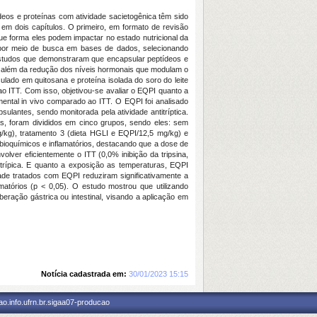
eos e proteínas com atividade sacietogênica têm sido
em dois capítulos. O primeiro, em formato de revisão
ue forma eles podem impactar no estado nutricional da
va por meio de busca em bases de dados, selecionando
studos que demonstraram que encapsular peptídeos e
o, além da redução dos níveis hormonais que modulam o
sulado em quitosana e proteína isolada do soro do leite
o ITT. Com isso, objetivou-se avaliar o EQPI quanto a
ental in vivo comparado ao ITT. O EQPI foi analisado
ulantes, sendo monitorada pela atividade antitríptica.
as, foram divididos em cinco grupos, sendo eles: sem
g/kg), tratamento 3 (dieta HGLI e EQPI/12,5 mg/kg) e
bioquímicos e inflamatórios, destacando que a dose de
ver eficientemente o ITT (0,0% inibição da tripsina,
trípica. E quanto a exposição as temperaturas, EQPI
ade tratados com EQPI reduziram significativamente a
atórios (p < 0,05). O estudo mostrou que utilizando
ração gástrica ou intestinal, visando a aplicação em
Notícia cadastrada em:
30/01/2023 15:15
o.info.ufrn.br.sigaa07-producao