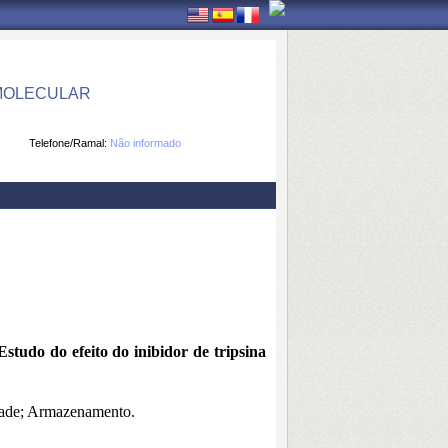
 MOLECULAR
Telefone/Ramal:
Não informado
 efeito do inibidor de tripsina
idade; Armazenamento.