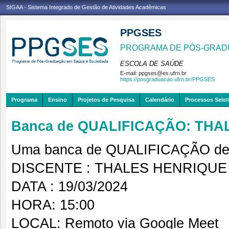
SIGAA - Sistema Integrado de Gestão de Atividades Acadêmicas
PPGSES
PROGRAMA DE PÓS-GRAD
ESCOLA DE SAÚDE
E-mail:
ppgses@es.ufrn.br
https://posgraduacao.ufrn.br/PPGSES
Programa
Ensino
Projetos de Pesquisa
Calendário
Processos Selet
Banca de QUALIFICAÇÃO: TH
Uma banca de QUALIFICAÇÃO de 
DISCENTE : THALES HENRIQU
DATA : 19/03/2024
HORA: 15:00
LOCAL: Remoto via Google Meet