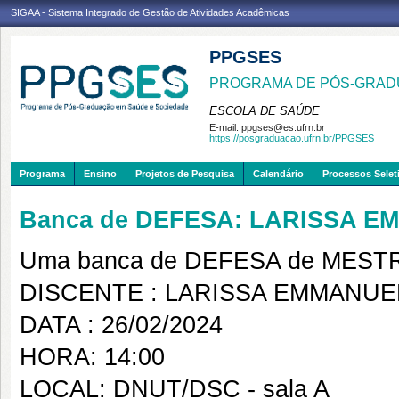
SIGAA - Sistema Integrado de Gestão de Atividades Acadêmicas
PPGSES
PROGRAMA DE PÓS-GRAD
ESCOLA DE SAÚDE
E-mail:
ppgses@es.ufrn.br
https://posgraduacao.ufrn.br/PPGSES
Programa
Ensino
Projetos de Pesquisa
Calendário
Processos Selet
Banca de DEFESA: LARISSA E
Uma banca de DEFESA de MESTRAD
DISCENTE : LARISSA EMMANUE
DATA : 26/02/2024
HORA: 14:00
LOCAL: DNUT/DSC - sala A