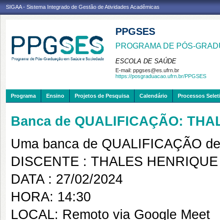
SIGAA - Sistema Integrado de Gestão de Atividades Acadêmicas
PPGSES
PROGRAMA DE PÓS-GRAD
ESCOLA DE SAÚDE
E-mail:
ppgses@es.ufrn.br
https://posgraduacao.ufrn.br/PPGSES
Programa
Ensino
Projetos de Pesquisa
Calendário
Processos Selet
Banca de QUALIFICAÇÃO: TH
Uma banca de QUALIFICAÇÃO de 
DISCENTE : THALES HENRIQU
DATA : 27/02/2024
HORA: 14:30
LOCAL: Remoto via Google Meet