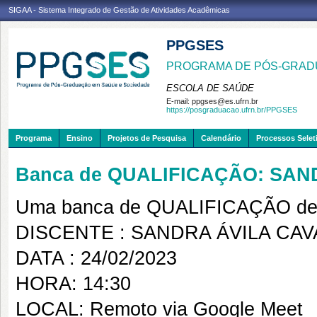
SIGAA - Sistema Integrado de Gestão de Atividades Acadêmicas
PPGSES
PROGRAMA DE PÓS-GRAD
ESCOLA DE SAÚDE
E-mail:
ppgses@es.ufrn.br
https://posgraduacao.ufrn.br/PPGSES
Programa
Ensino
Projetos de Pesquisa
Calendário
Processos Selet
Banca de QUALIFICAÇÃO: SA
Uma banca de QUALIFICAÇÃO de 
DISCENTE : SANDRA ÁVILA CA
DATA : 24/02/2023
HORA: 14:30
LOCAL: Remoto via Google Meet