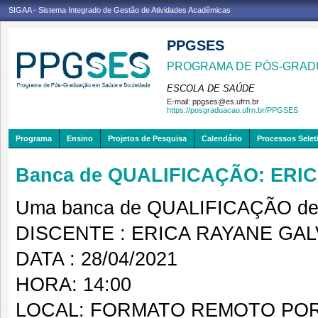
SIGAA - Sistema Integrado de Gestão de Atividades Acadêmicas
PPGSES
PROGRAMA DE PÓS-GRAD
ESCOLA DE SAÚDE
E-mail:
ppgses@es.ufrn.br
https://posgraduacao.ufrn.br/PPGSES
Programa
Ensino
Projetos de Pesquisa
Calendário
Processos Selet
Banca de QUALIFICAÇÃO: ERI
Uma banca de QUALIFICAÇÃO de 
DISCENTE : ERICA RAYANE GAL
DATA : 28/04/2021
HORA: 14:00
LOCAL: FORMATO REMOTO PO