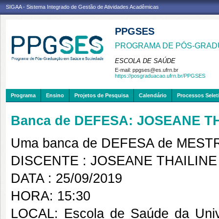
SIGAA - Sistema Integrado de Gestão de Atividades Acadêmicas
PPGSES
PROGRAMA DE PÓS-GRAD
ESCOLA DE SAÚDE
E-mail:
ppgses@es.ufrn.br
https://posgraduacao.ufrn.br/PPGSES
Programa
Ensino
Projetos de Pesquisa
Calendário
Processos Selet
Banca de DEFESA: JOSEANE 
Uma banca de DEFESA de MESTRAD
DISCENTE : JOSEANE THAILIN
DATA : 25/09/2019
HORA: 15:30
LOCAL: Escola de Saúde da Univ