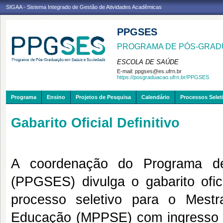
SIGAA - Sistema Integrado de Gestão de Atividades Acadêmicas
PPGSES
PROGRAMA DE PÓS-GRAD
ESCOLA DE SAÚDE
E-mail:
ppgses@es.ufrn.br
https://posgraduacao.ufrn.br/PPGSES
Programa
Ensino
Projetos de Pesquisa
Calendário
Processos Selet
Gabarito Oficial Definitivo
A coordenação do Programa d
(PPGSES) divulga o gabarito ofici
processo seletivo para o Mest
Educação (MPPSE) com ingresso e