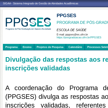
SIGAA - Sistema Integrado de Gestão de Atividades Acadêmicas
PPGSES
PROGRAMA DE PÓS-GRAD
ESCOLA DE SAÚDE
E-mail:
ppgses@es.ufrn.br
https://posgraduacao.ufrn.br/PPGSES
Programa
Ensino
Projetos de Pesquisa
Calendário
Processos Selet
Divulgação das respostas aos r
inscrições validadas
A coordenação do Programa d
(PPGSES) divulga as respostas aos
inscrições validadas, referen