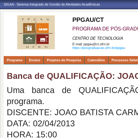
SIGAA - Sistema Integrado de Gestão de Atividades Acadêmicas
PPGAU/CT
PROGRAMA DE PÓS-GRAD
CENTRO DE TECNOLOGIA
E-mail:
ppgau@ct.ufrn.br
https://posgraduacao.ufrn.br/ppgau
Programa
Ensino
Projetos de Pesquisa
Calendário
Processos Selet
Banca de QUALIFICAÇÃO: JOA
Uma banca de QUALIFICAÇÃO
programa.
DISCENTE: JOAO BATISTA CAR
DATA: 02/04/2013
HORA: 15:00