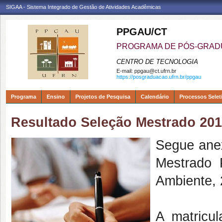
SIGAA - Sistema Integrado de Gestão de Atividades Acadêmicas
PPGAU/CT
PROGRAMA DE PÓS-GRAD
CENTRO DE TECNOLOGIA
E-mail:
ppgau@ct.ufrn.br
https://posgraduacao.ufrn.br/ppgau
Programa
Ensino
Projetos de Pesquisa
Calendário
Processos Selet
Resultado Seleção Mestrado 20
Segue anex
Mestrado P
Ambiente, 
A matricu