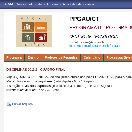
SIGAA - Sistema Integrado de Gestão de Atividades Acadêmicas
PPGAU/CT
PROGRAMA DE PÓS-GRAD
CENTRO DE TECNOLOGIA
E-mail:
ppgau@ct.ufrn.br
https://posgraduacao.ufrn.br/ppgau
Programa
Ensino
Projetos de Pesquisa
Calendário
Processos Selet
DISCIPLINAS 2011.2 - QUADRO FINAL
Veja o QUADRO DEFINITIVO de disciplinas oferecidas pelo PPGAU-UFRN para o seme
Matrículas de
alunos regulares
(pelo SigaA) - 08 a 10/agosto
Inscrição de
alunos especiais
(na secretaria do curso) - 10 a 12 /agosto
INÍCIO DAS AULAS
- 15/agosto/2011.
Baixar Arquivo