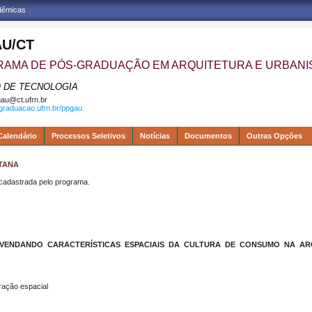
adêmicas
U/CT
AMA DE PÓS-GRADUAÇÃO EM ARQUITETURA E URBAN
 DE TECNOLOGIA
au@ct.ufrn.br
sgraduacao.ufrn.br/ppgau
Calendário
Processos Seletivos
Notícias
Documentos
Outras Opções
NTANA
dastrada pelo programa.
ENDANDO CARACTERÍSTICAS ESPACIAIS DA CULTURA DE CONSUMO NA A
ação espacial