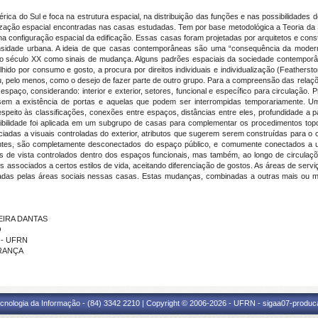
a do Sul e foca na estrutura espacial, na distribuição das funções e nas possibilidades de
zação espacial encontradas nas casas estudadas. Tem por base metodológica a Teoria da S
na configuração espacial da edificação. Essas casas foram projetadas por arquitetos e co
ensidade urbana. A ideia de que casas contemporâneas são uma “consequência da modern
te o século XX como sinais de mudança. Alguns padrões espaciais da sociedade contempo
lhido por consumo e gosto, a procura por direitos individuais e individualização (Feather
, pelo menos, como o desejo de fazer parte de outro grupo. Para a compreensão das relações
a espaço, considerando: interior e exterior, setores, funcional e específico para circulaç
sem a existência de portas e aquelas que podem ser interrompidas temporariamente. Um 
eito às classificações, conexões entre espaços, distâncias entre eles, profundidade a par
visibilidade foi aplicada em um subgrupo de casas para complementar os procedimentos top
ciadas a visuais controladas do exterior, atributos que sugerem serem construídas para o
tantes, são completamente desconectados do espaço público, e comumente conectados a um
os de vista controlados dentro dos espaços funcionais, mas também, ao longo de circula
s associados a certos estilos de vida, aceitando diferenciação de gostos. As áreas de serv
adas pelas áreas sociais nessas casas. Estas mudanças, combinadas a outras mais ou
REIRA DANTAS
O
A - UFRN
FRANÇA
cnologia da Informação - (84) 3342 2210 | Copyright © 2006-2026 - UFRN - sigaa07-produca