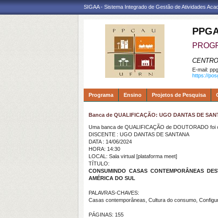
SIGAA - Sistema Integrado de Gestão de Atividades Ac
PPGA
PROGR
CENTRO
E-mail:
ppg
https://po
Programa
Ensino
Projetos de Pesquisa
Banca de QUALIFICAÇÃO: UGO DANTAS DE SA
Uma banca de QUALIFICAÇÃO de DOUTORADO foi ca
DISCENTE : UGO DANTAS DE SANTANA
DATA : 14/06/2024
HORA: 14:30
LOCAL: Sala virtual [plataforma meet]
TÍTULO:
CONSUMINDO CASAS CONTEMPORÂNEAS DESV
AMÉRICA DO SUL
PALAVRAS-CHAVES:
Casas contemporâneas, Cultura do consumo, Configur
PÁGINAS: 155