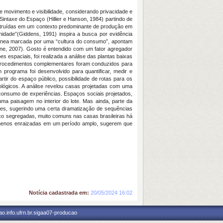
 movimento e visibilidade, considerando privacidade e
intaxe do Espaço (Hillier e Hanson, 1984) partindo de
nstruídas em um contexto predominante de produção em
idade”(Giddens, 1991) inspira a busca por evidência
rânea marcada por uma “cultura do consumo”, apontam
stone, 2007). Gosto é entendido com um fator agregador
 espaciais, foi realizada a análise das plantas baixas
ão. Procedimentos complementares foram conduzidos para
programa foi desenvolvido para quantificar, medir e
tir do espaço público, possibilidade de rotas para os
ológicos. A análise revelou casas projetadas com uma
 consumo de experiências. Espaços sociais projetados,
a paisagem no interior do lote. Mas ainda, parte da
ções, sugerindo uma certa dramatização de sequências
iço segregadas, muito comuns nas casas brasileiras há
 menos enraizadas em um período amplo, sugerem que
Notícia cadastrada em:
20/05/2024 16:02
o.info.ufrn.br.sigaa07-producao