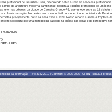
jetória profissional de Geraldino Duda, discorrendo sobre a rede de conexões profissionai
o campo da arquitetura moderna campinense, resgata a trajetória profissional de um ícone 
 as reformas urbanas da cidade de Campina Grande-PB, que esteve entre as 12 cidades 
ais e culturais na região Nordeste como campo fértil da modernidade no interior da Para
dernistas principalmente entre os anos 1950 e 1970. Nosso recorte é sobre a trajetória 
contexto sociocultural e uma metodologia baseada na análise das obras e da perspectiva nor
REIRA DANTAS
O
TO
FREIRE - UFPB
cnologia da Informação - (84) 3342 2210 | Copyright © 2006-2026 - UFRN - sigaa13-produca