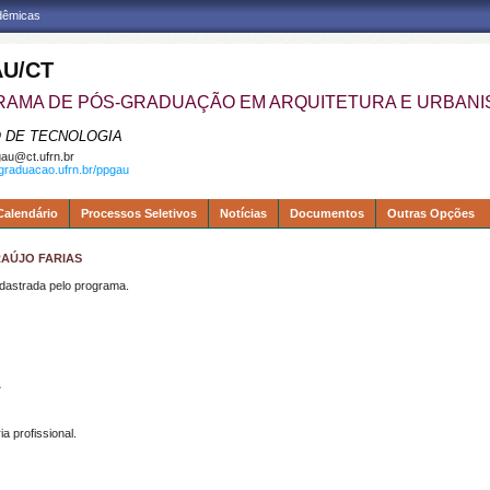
adêmicas
U/CT
AMA DE PÓS-GRADUAÇÃO EM ARQUITETURA E URBAN
 DE TECNOLOGIA
au@ct.ufrn.br
sgraduacao.ufrn.br/ppgau
Calendário
Processos Seletivos
Notícias
Documentos
Outras Opções
RAÚJO FARIAS
strada pelo programa.
A
a profissional.