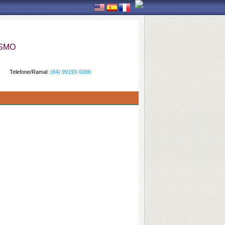
ISMO
Telefone/Ramal:
(84) 99193-6096