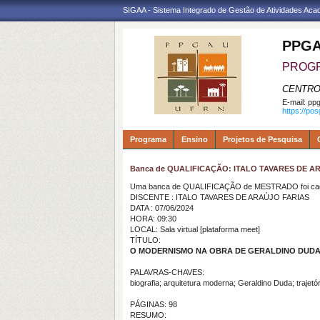
SIGAA - Sistema Integrado de Gestão de Atividades Ac
PPGA
PROGR
CENTRO
E-mail:
ppg
https://po
Programa
Ensino
Projetos de Pesquisa
Banca de QUALIFICAÇÃO: ITALO TAVARES DE A
Uma banca de QUALIFICAÇÃO de MESTRADO foi cada
DISCENTE : ITALO TAVARES DE ARAÚJO FARIAS
DATA : 07/06/2024
HORA: 09:30
LOCAL: Sala virtual [plataforma meet]
TÍTULO:
O MODERNISMO NA OBRA DE GERALDINO DUD
PALAVRAS-CHAVES:
biografia; arquitetura moderna; Geraldino Duda; trajetóri
PÁGINAS: 98
RESUMO: