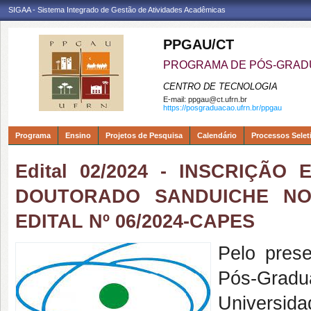
SIGAA - Sistema Integrado de Gestão de Atividades Acadêmicas
PPGAU/CT
PROGRAMA DE PÓS-GRAD
CENTRO DE TECNOLOGIA
E-mail:
ppgau@ct.ufrn.br
https://posgraduacao.ufrn.br/ppgau
Programa
Ensino
Projetos de Pesquisa
Calendário
Processos Selet
Edital 02/2024 - INSCRIÇÃ
DOUTORADO SANDUICHE NO
EDITAL Nº 06/2024-CAPES
Pelo pres
Pós-Grad
Universi