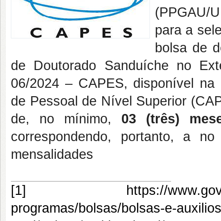
(PPGAU/UFR
para a sel
bolsa de 
de Doutorado Sanduíche no Ext
06/2024 – CAPES, disponível na
de Pessoal de Nível Superior (CA
de, no mínimo,
03 (três) me
correspondendo, portanto, a n
mensalidades
[1]
https://www.gov
programas/bolsas/bolsas-e-auxilios