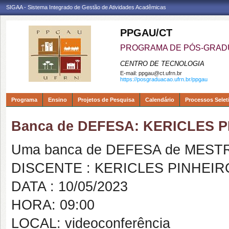
SIGAA - Sistema Integrado de Gestão de Atividades Acadêmicas
PPGAU/CT
PROGRAMA DE PÓS-GRAD
CENTRO DE TECNOLOGIA
E-mail:
ppgau@ct.ufrn.br
https://posgraduacao.ufrn.br/ppgau
Programa
Ensino
Projetos de Pesquisa
Calendário
Processos Selet
Banca de DEFESA: KERICLES P
Uma banca de DEFESA de MESTRAD
DISCENTE : KERICLES PINHEIRO
DATA : 10/05/2023
HORA: 09:00
LOCAL: videoconferência