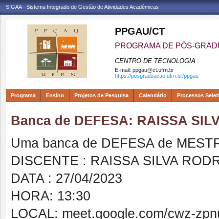
SIGAA - Sistema Integrado de Gestão de Atividades Acadêmicas
PPGAU/CT
PROGRAMA DE PÓS-GRAD
CENTRO DE TECNOLOGIA
E-mail:
ppgau@ct.ufrn.br
https://posgraduacao.ufrn.br/ppgau
Programa
Ensino
Projetos de Pesquisa
Calendário
Processos Selet
Banca de DEFESA: RAISSA SI
Uma banca de DEFESA de MESTRAD
DISCENTE : RAISSA SILVA ROD
DATA : 27/04/2023
HORA: 13:30
LOCAL: meet.google.com/cwz-zpn