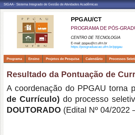
SIGAA - Sistema Integrado de Gestão de Atividades Acadêmicas
PPGAU/CT
PROGRAMA DE PÓS-GRAD
CENTRO DE TECNOLOGIA
E-mail:
ppgau@ct.ufrn.br
https://posgraduacao.ufrn.br/ppgau
Programa
Ensino
Projetos de Pesquisa
Calendário
Processos Selet
Resultado da Pontuação de Currí
A coordenação do PPGAU torna p
de Currículo)
do processo seleti
DOUTORADO
(Edital Nº 04/2022