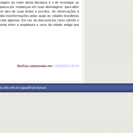
iagem ao redor desta literatura é o de investigar as
 XIX passa por mudanças em suas abordagens: para além
er alvo de suas lentes e escritos.
As observações a
as transformações pelas quais as cidades brasileiras
 citar algumas.
Em vez de descartá-los como clichês e
mia entre a arquitetura e usos da cidade antiga que
Notícia cadastrada em:
22/09/2022 09:25
o.info.ufrn.br.sigaa08-producao