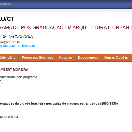
adêmicas
U/CT
AMA DE PÓS-GRADUAÇÃO EM ARQUITETURA E URBAN
 DE TECNOLOGIA
au@ct.ufrn.br
sgraduacao.ufrn.br/ppgau
Calendário
Processos Seletivos
Notícias
Documentos
Outras Opções
LAMBERT MOREIRA
dastrada pelo programa.
A
entações da cidade brasileira nos guias de viagens estrangeiros (1880-1930)
sagem urbana