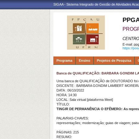
SIGAA - Sistema Integrado de Gestão de Atividades Ac
PPGA
PROGR
CENTRO
E-mail:
ppg
https://po
Programa
Ensino
Projetos de Pesquisa
Banca de QUALIFICAÇÃO: BARBARA GONDIM 
Uma banca de QUALIFICAÇÃO de DOUTORADO foi ca
DISCENTE : BARBARA GONDIM LAMBERT MOREIR
DATA : 06/10/2022
HORA: 14:30
LOCAL: Sala virtual [plataforma Meet]
TÍTULO:
TINGIR DE PERMANÊNCIA O EFÊMERO:
As repres
PALAVRAS-CHAVES:
representações; modernização; guias de viagem; pai
PÁGINAS: 215
RESUMO: