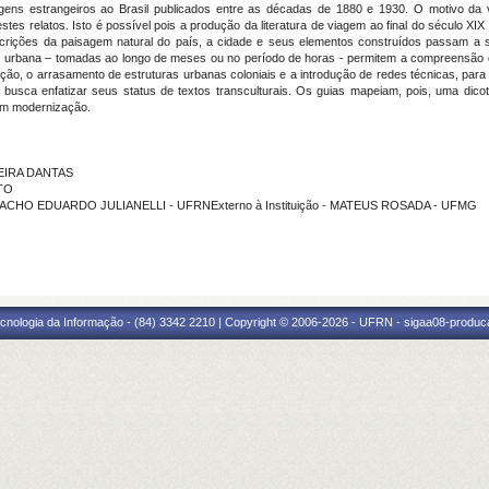
iagens estrangeiros ao Brasil publicados entre as décadas de 1880 e 1930.
O motivo da v
stes relatos. Isto é possível pois a produção da literatura de viagem ao final do século
scrições da paisagem natural do país, a cidade e seus elementos construídos passam a s
em urbana – tomadas ao longo de meses ou no período de horas -
permitem a compreensão d
ão, o arrasamento de estruturas urbanas coloniais e a introdução de redes técnicas, para
busca enfatizar seus status de textos transculturais. Os guias
mapeiam, pois, uma dicoto
m modernização.
REIRA DANTAS
TO
ARACHO EDUARDO JULIANELLI - UFRNExterno à Instituição - MATEUS ROSADA - UFMG
cnologia da Informação - (84) 3342 2210 | Copyright © 2006-2026 - UFRN - sigaa08-produca