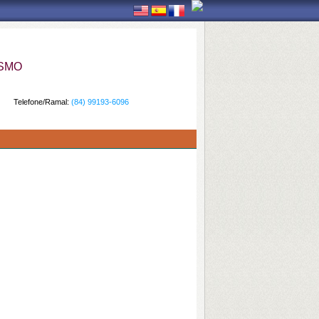
ISMO
Telefone/Ramal:
(84) 99193-6096