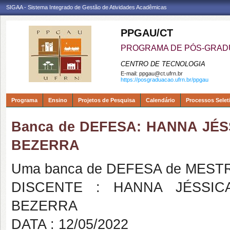
SIGAA - Sistema Integrado de Gestão de Atividades Acadêmicas
PPGAU/CT
PROGRAMA DE PÓS-GRAD
CENTRO DE TECNOLOGIA
E-mail:
ppgau@ct.ufrn.br
https://posgraduacao.ufrn.br/ppgau
Programa
Ensino
Projetos de Pesquisa
Calendário
Processos Selet
Banca de DEFESA: HANNA JÉ
BEZERRA
Uma banca de DEFESA de MESTRAD
DISCENTE : HANNA JÉSSIC
BEZERRA
DATA : 12/05/2022