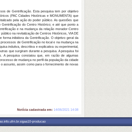
ssos de Gentrificação. Esta pesquisa tem por objetivo
 Históricos (PAC Cidades Históricas e MONUMENTA) que
italizado pela ação do poder público. As questões que
Gentrificação do Centro Histórico; e até que ponto a
Gentrificação e na mudança da relação morador-Centro
úblico na revitalização de Centros Históricos, VIA DE
forma inibidora da Gentrificação. O objetivo geral da
 processos de Gentrificação no local e na mudança na
sa indutiva, descritiva e explicativa ou experimental,
utras que surgiram durante a pesquisa. A pesquisa foi
has. A pesquisa constatou que, em razão de algumas
 processo de mudança no perfil da população da cidade
re o assunto, assim como para o fornecimento de novas
Notícia cadastrada em:
14/06/2021 14:08
o.info.ufrn.br.sigaa10-producao