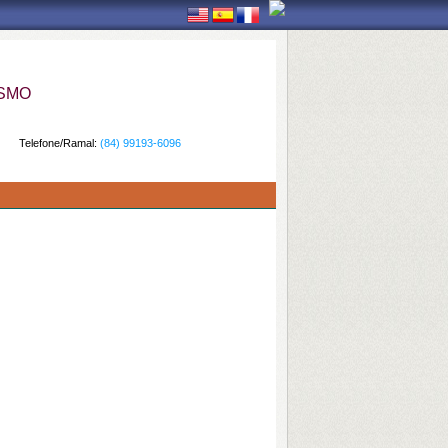
ISMO
Telefone/Ramal:
(84) 99193-6096