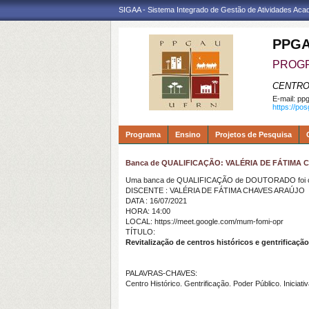
SIGAA - Sistema Integrado de Gestão de Atividades Ac
PPGA
PROGR
CENTRO
E-mail:
ppg
https://po
Programa
Ensino
Projetos de Pesquisa
Banca de QUALIFICAÇÃO: VALÉRIA DE FÁTIMA
Uma banca de QUALIFICAÇÃO de DOUTORADO foi ca
DISCENTE : VALÉRIA DE FÁTIMA CHAVES ARAÚJO
DATA : 16/07/2021
HORA: 14:00
LOCAL: https://meet.google.com/mum-fomi-opr
TÍTULO:
Revitalização de centros históricos e gentrific
PALAVRAS-CHAVES:
Centro Histórico. Gentrificação. Poder Público. Inici