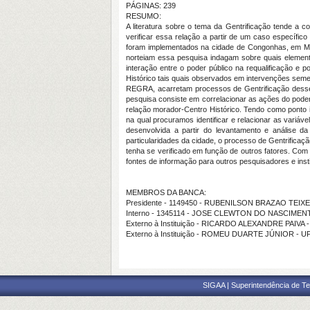
PÁGINAS: 239
RESUMO:
A literatura sobre o tema da Gentrificação tende a c
verificar essa relação a partir de um caso específi
foram implementados na cidade de Congonhas, em Minas
norteiam essa pesquisa indagam sobre quais elemento
interação entre o poder público na requalificação e
Histórico tais quais observados em intervenções seme
REGRA, acarretam processos de Gentrificação desses c
pesquisa consiste em correlacionar as ações do pode
relação morador-Centro Histórico. Tendo como ponto in
na qual procuramos identificar e relacionar as variá
desenvolvida a partir do levantamento e análise d
particularidades da cidade, o processo de Gentrifica
tenha se verificado em função de outros fatores. Com
fontes de informação para outros pesquisadores e insti
MEMBROS DA BANCA:
Presidente - 1149450 - RUBENILSON BRAZAO TEIX
Interno - 1345114 - JOSE CLEWTON DO NASCIMEN
Externo à Instituição - RICARDO ALEXANDRE PAIVA 
Externo à Instituição - ROMEU DUARTE JÚNIOR - U
SIGAA | Superintendência de Te