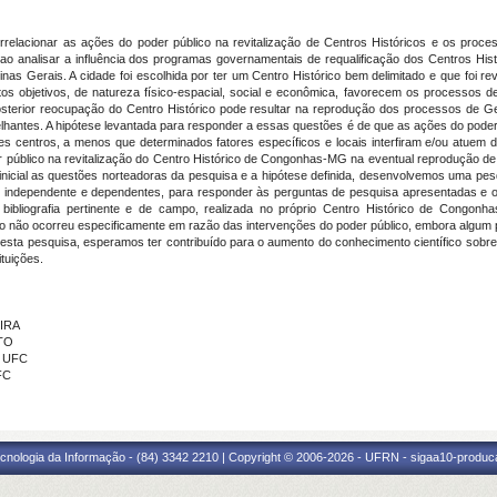
orrelacionar as ações do poder público na revitalização de Centros Históricos e os proce
co ao analisar a influência dos programas governamentais de requalificação dos Centros
 Gerais. A cidade foi escolhida por ter um Centro Histórico bem delimitado e que foi rev
s objetivos, de natureza físico-espacial, social e econômica, favorecem os processos de 
 posterior reocupação do Centro Histórico pode resultar na reprodução dos processos de 
lhantes. A hipótese levantada para responder a essas questões é de que as ações do poder p
entros, a menos que determinados fatores específicos e locais interfiram e/ou atuem de 
r público na revitalização do Centro Histórico de Congonhas-MG na eventual reprodução de
icial as questões norteadoras da pesquisa e a hipótese definida, desenvolvemos uma pesqui
vel independente e dependentes, para responder às perguntas de pesquisa apresentadas e o
a bibliografia pertinente e de campo, realizada no próprio Centro Histórico de Congon
ção não ocorreu especificamente em razão das intervenções do poder público, embora algum
 esta pesquisa, esperamos ter contribuído para o aumento do conhecimento científico sob
tuições.
EIRA
TO
- UFC
FC
cnologia da Informação - (84) 3342 2210 | Copyright © 2006-2026 - UFRN - sigaa10-produca