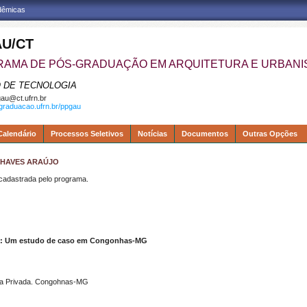
adêmicas
U/CT
AMA DE PÓS-GRADUAÇÃO EM ARQUITETURA E URBAN
 DE TECNOLOGIA
au@ct.ufrn.br
sgraduacao.ufrn.br/ppgau
Calendário
Processos Seletivos
Notícias
Documentos
Outras Opções
 CHAVES ARAÚJO
dastrada pelo programa.
ação: Um estudo de caso em Congonhas-MG
ativa Privada. Congohnas-MG