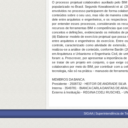
O processo projetual colaborativo auxiliado pelo BIM
popularizado no Brasil. Segundo Kowaltowski et al. (20
envolvidos no processo participarem de forma colabo
conteúdos sobre o seu uso, mas não de maneira colab
dele entre arquitetos e engenheiros, e os respectivo
por entender esses processos, considerando os recurs
recursos de ferramentas BIM e competências que contr
conceitos e definições, evidenciando os métodos de pr
(iii) Elaborar modelo de exercício projetual que possa
entre arquitetos e engenheiros do exercício. Entre 
controle, caracterizado como atividade de extensão
realizou-se a análise de conteúdo, conforme Bardin (
em Arquitetura e Urbanismo e Engenharia Civil, de u
foram: a. Prescrever, por apresentar a importância de 
se tratar de um projeto em conjunto, o que exige con
colaborativo por meio do BIM, por contribuir com a c
tecnologia, não só na prática – manuseio de ferrament
MEMBROS DA BANCA:
Presidente - 2508732 - HEITOR DE ANDRADE SILVA
Interna - 3549781 - BIANCA CARLA DANTAS DE AR
Externo à Instituição - REGINA COELI RUSCHEL - 
SIGAA | Superintendência de Te