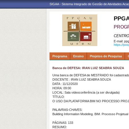
SIGAA - Sistema Integrado de Gestão de Atividades Ac
PPGA
PROGR
CENTRO
E-mail:
ppg
https://po
Programa
Ensino
Projetos de Pesquisa
Banca de DEFESA: IRAN LUIZ SEABRA SOUZA
Uma banca de DEFESA de MESTRADO foi cadastrada 
DISCENTE : IRAN LUIZ SEABRA SOUZA
DATA : 11/12/2020
HORA: 09:00
LOCAL: Sala videoconferência (a ser divulgada)
TÍTULO:
O USO DA PLATAFORMA BIM NO PROCESSO PRO
PALAVRAS-CHAVES:
Building Information Modeling. BIM. Processo Projetua
PÁGINAS: 133
RESUMO: