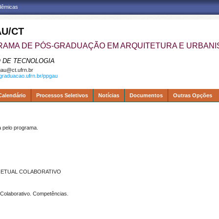
adêmicas
U/CT
AMA DE PÓS-GRADUAÇÃO EM ARQUITETURA E URBAN
 DE TECNOLOGIA
au@ct.ufrn.br
sgraduacao.ufrn.br/ppgau
Calendário
Processos Seletivos
Notícias
Documentos
Outras Opções
pelo programa.
JETUAL COLABORATIVO
l Colaborativo. Competências.