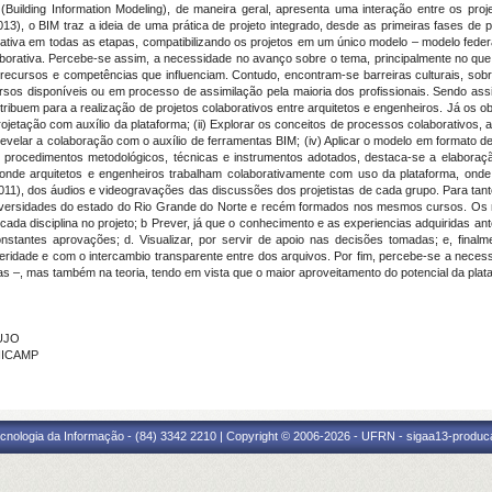
 (Building Information Modeling), de maneira geral, apresenta uma interação entre os pro
13), o BIM traz a ideia de uma prática de projeto integrado, desde as primeiras fases de pr
rativa em todas as etapas, compatibilizando os projetos em um único modelo – modelo fed
orativa. Percebe-se assim, a necessidade no avanço sobre o tema, principalmente no que 
s recursos e competências que influenciam. Contudo, encontram-se barreiras culturais, so
os disponíveis ou em processo de assimilação pela maioria dos profissionais. Sendo assim,
ibuem para a realização de projetos colaborativos entre arquitetos e engenheiros. Já os ob
ojetação com auxílio da plataforma; (ii) Explorar os conceitos de processos colaborativos, 
 revelar a colaboração com o auxílio de ferramentas BIM; (iv) Aplicar o modelo em formato de 
os procedimentos metodológicos, técnicas e instrumentos adotados, destaca-se a elabor
, onde arquitetos e engenheiros trabalham colaborativamente com uso da plataforma, ond
2011), dos áudios e videogravações das discussões dos projetistas de cada grupo. Para t
niversidades do estado do Rio Grande do Norte e recém formados nos mesmos cursos. Os 
cada disciplina no projeto; b Prever, já que o conhecimento e as experiencias adquiridas ante
stantes aprovações; d. Visualizar, por servir de apoio nas decisões tomadas; e, finalme
eleridade e com o intercambio transparente entre dos arquivos. Por fim, percebe-se a ne
as –, mas também na teoria, tendo em vista que o maior aproveitamento do potencial da plat
AUJO
UNICAMP
cnologia da Informação - (84) 3342 2210 | Copyright © 2006-2026 - UFRN - sigaa13-produca