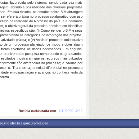
jetistas favorecida pelo sistema, sendo cada vez mais
ojeto, abrindo a possibilidade dos diversos projetistas
erado. Em sua maioria, os estudos sobre BIM abrangem
se refere à prática no processo colaborativo com uso
bretudo na realidade do Nordeste do país, e a demanda
 o objetivo geral da pesquisa consiste em identificar
jetivos específicos são: (i) Compreender o BIM e seus
apresentando as categorias de integração dos projetos;
atividade prática; e (v) Analisar processo colaborativo
ação de um processo planejado, de modo a obter algum
e foram coletados os dados necessários. Em seguida,
anto, o universo de pesquisa compreende os graduandos
resultados mostraram que os recursos mais utilizados
riormente são diferenciais no processo; c. Validar, por
nte, e. Transforma, principal diferencial no processo
cessidade em capacitação e avanços no conhecimento da
aforma.
Notícia cadastrada em:
11/11/2020 12:12
o.info.ufrn.br.sigaa13-producao