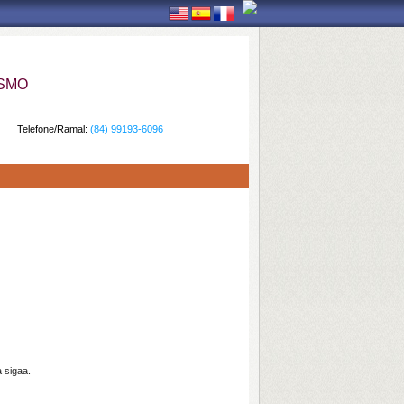
ISMO
Telefone/Ramal:
(84) 99193-6096
 sigaa.