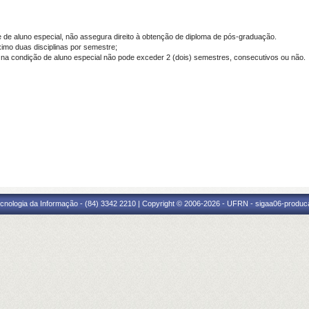
e de aluno especial, não
assegura direito à obtenção de diploma de pós-graduação.
ximo duas disciplinas por semestre;
na condição de aluno especial não pode exceder 2 (dois) semestres, consecutivos ou não.
cnologia da Informação - (84) 3342 2210 | Copyright © 2006-2026 - UFRN - sigaa06-produca