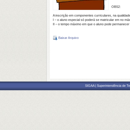
OBS2:
A inscrição em componentes curriculares, na qualidad
I – o aluno especial só poderá se matricular em no má
II – o tempo máximo em que o aluno pode permanecer 
Baixar Arquivo
SIGAA | Superintendência de Te