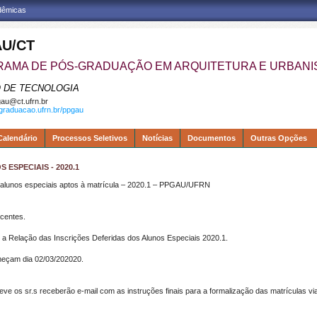
adêmicas
U/CT
AMA DE PÓS-GRADUAÇÃO EM ARQUITETURA E URBAN
 DE TECNOLOGIA
au@ct.ufrn.br
sgraduacao.ufrn.br/ppgau
Calendário
Processos Seletivos
Notícias
Documentos
Outras Opções
ESPECIAIS - 2020.1
alunos especiais aptos à matrícula – 2020.1 – PPGAU/UFRN
centes.
a Relação das Inscrições Deferidas dos Alunos Especiais 2020.1.
meçam dia 02/03/202020.
ve os sr.s receberão e-mail com as instruções finais para a formalização das matrículas via