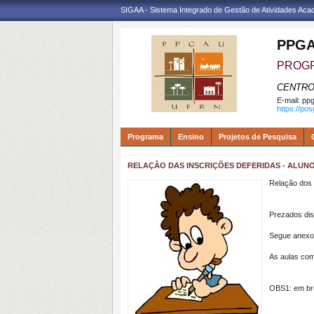
SIGAA - Sistema Integrado de Gestão de Atividades Ac
PPGA
PROGR
CENTRO
E-mail:
ppg
https://po
Programa
Ensino
Projetos de Pesquisa
RELAÇÃO DAS INSCRIÇÕES DEFERIDAS - ALUNOS 
Relação dos 
Prezados dis
Segue anexo 
As aulas co
OBS1: em bre