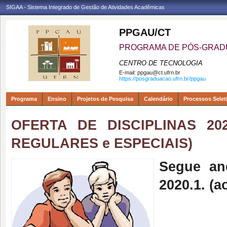
SIGAA - Sistema Integrado de Gestão de Atividades Acadêmicas
PPGAU/CT
PROGRAMA DE PÓS-GRAD
CENTRO DE TECNOLOGIA
E-mail:
ppgau@ct.ufrn.br
https://posgraduacao.ufrn.br/ppgau
Programa
Ensino
Projetos de Pesquisa
Calendário
Processos Selet
OFERTA DE DISCIPLINAS 20
REGULARES e ESPECIAIS)
Segue an
2020.1. (a