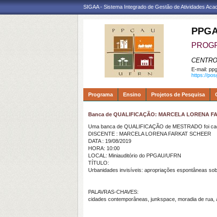
SIGAA - Sistema Integrado de Gestão de Atividades Ac
PPGA
PROGR
CENTRO
E-mail:
ppg
https://po
Programa
Ensino
Projetos de Pesquisa
Banca de QUALIFICAÇÃO: MARCELA LORENA F
Uma banca de QUALIFICAÇÃO de MESTRADO foi cada
DISCENTE : MARCELA LORENA FARKAT SCHEER
DATA : 19/08/2019
HORA: 10:00
LOCAL: Miniauditório do PPGAU/UFRN
TÍTULO:
Urbanidades invisíveis: apropriações espontâneas so
PALAVRAS-CHAVES:
cidades contemporâneas, junkspace, moradia de rua,