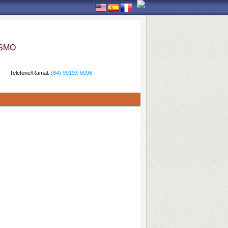
ISMO
Telefone/Ramal:
(84) 99193-6096