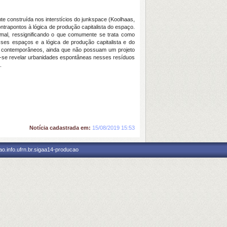
e construída nos interstícios do
junkspace
(Koolhaas,
trapontos à lógica de produção capitalista do espaço.
rmal, ressignificando o que comumente se trata como
sses espaços e a lógica de produção capitalista e do
s contemporâneos, ainda que não possuam um projeto
ca-se revelar urbanidades espontâneas nesses resíduos
.
Notícia cadastrada em:
15/08/2019 15:53
o.info.ufrn.br.sigaa14-producao