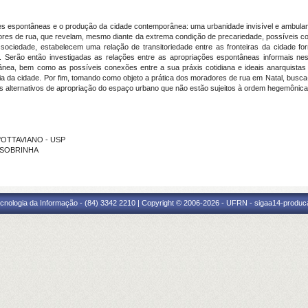
des espontâneas e o produção da cidade contemporânea: uma urbanidade invisível e ambulant
ores de rua, que revelam, mesmo diante da extrema condição de precariedade, possíveis con
ciedade, estabelecem uma relação de transitoriedade entre as fronteiras da cidade fo
a. Serão então investigadas as relações entre as apropriações espontâneas informais ne
ânea, bem como as possíveis conexões entre a sua práxis cotidiana e ideais anarquista
cia da cidade. Por fim, tomando como objeto a prática dos moradores de rua em Natal, bus
s alternativos de apropriação do espaço urbano que não estão sujeitos à ordem hegemônica
'''OTTAVIANO - USP
S SOBRINHA
cnologia da Informação - (84) 3342 2210 | Copyright © 2006-2026 - UFRN - sigaa14-produca