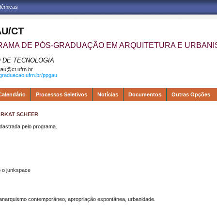
adêmicas
U/CT
AMA DE PÓS-GRADUAÇÃO EM ARQUITETURA E URBAN
 DE TECNOLOGIA
au@ct.ufrn.br
sgraduacao.ufrn.br/ppgau
Calendário
Processos Seletivos
Notícias
Documentos
Outras Opções
ARKAT SCHEER
strada pelo programa.
b o
junkspace
 anarquismo contemporâneo, apropriação espontânea, urbanidade.