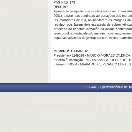
PÁGINAS: 173
RESUMO:
A presente pesquisa busca refletir sobre as urbanida
2001), a partir das contínuas apropriações dos morad
Os moradores de rua, ao habitarem às margens da so
resíduo, pois fazem dele estratégia de sobrevivênci
processo de espetacularização da cidade contempor
teórico-político estabelecido em seu movimento/vivên
espaciais advindos do
junkspace
para indicar caminho
MEMBROS DA BANCA:
Presidente - 1149528 - MARCIO MORAES VALENCA
Externa à Instituição - MARIA CAMILA LOFFREDO D'
Interna - 350504 - MARIA DULCE PICANCO BENTE
SIGAA | Superintendência de Te