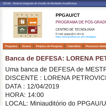
SIGAA - Sistema Integrado de Gestão de Atividades Acadêmicas
PPGAU/CT
PROGRAMA DE PÓS-GRAD
CENTRO DE TECNOLOGIA
E-mail:
ppgau@ct.ufrn.br
https://posgraduacao.ufrn.br/ppgau
Programa
Ensino
Projetos de Pesquisa
Calendário
Processos Selet
Banca de DEFESA: LORENA P
Uma banca de DEFESA de MESTRAD
DISCENTE : LORENA PETROVI
DATA : 12/04/2019
HORA: 14:00
LOCAL: Miniauditório do PPGAU