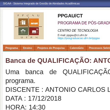
SIGAA - Sistema Integrado de Gestão de Atividades Acadêmicas
PPGAU/CT
PROGRAMA DE PÓS-GRAD
CENTRO DE TECNOLOGIA
E-mail:
ppgau@ct.ufrn.br
https://posgraduacao.ufrn.br/ppgau
Programa
Ensino
Projetos de Pesquisa
Calendário
Processos Selet
Banca de QUALIFICAÇÃO: AN
Uma banca de QUALIFICAÇÃO
programa.
DISCENTE : ANTONIO CARLOS 
DATA : 17/12/2018
HORA: 14:30