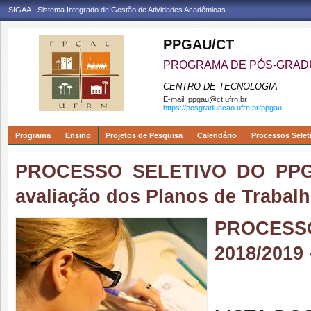
SIGAA - Sistema Integrado de Gestão de Atividades Acadêmicas
PPGAU/CT
PROGRAMA DE PÓS-GRAD
CENTRO DE TECNOLOGIA
E-mail:
ppgau@ct.ufrn.br
https://posgraduacao.ufrn.br/ppgau
Programa
Ensino
Projetos de Pesquisa
Calendário
Processos Selet
PROCESSO SELETIVO DO PPGAU
avaliação dos Planos de Traba
PROCESS
2018/2019 