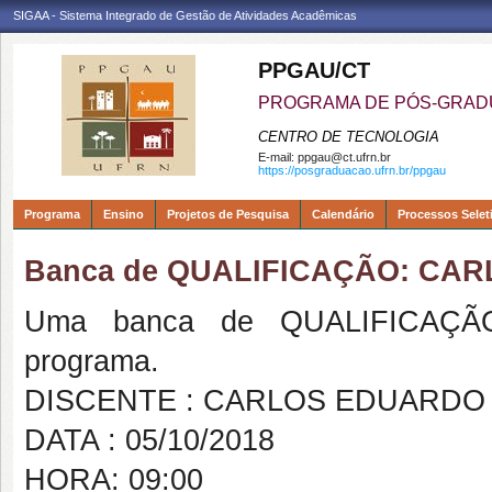
SIGAA - Sistema Integrado de Gestão de Atividades Acadêmicas
PPGAU/CT
PROGRAMA DE PÓS-GRAD
CENTRO DE TECNOLOGIA
E-mail:
ppgau@ct.ufrn.br
https://posgraduacao.ufrn.br/ppgau
Programa
Ensino
Projetos de Pesquisa
Calendário
Processos Selet
Banca de QUALIFICAÇÃO: CA
Uma banca de QUALIFICAÇÃO
programa.
DISCENTE : CARLOS EDUARDO
DATA : 05/10/2018
HORA: 09:00